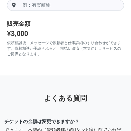
room
販売金額
¥3,000
依頼相談後、メッセージで依頼者と仕事詳細のすり合わせができま
す。依頼相談が承認されると、前払い決済（本契約）→サービスの
ご提供となります。
よくある質問
チケットの金額は変更できますか？
できます。本契約（依頼者様の前払い決済）前であれば、