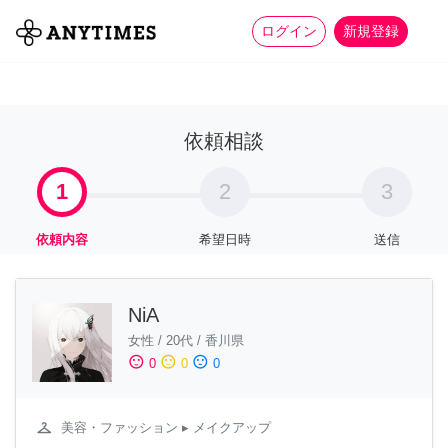
more_horiz
全て
修理・組立
家事
ログイン
新規登録
依頼相談
1
2
3
依頼内容
希望日時
送信
NiA
女性
/
20代
/
香川県
sentiment_satisfied
sentiment_neutral
sentiment_dissatisfied
0
0
0
checkroom
美容・ファッション
▸ メイクアップ