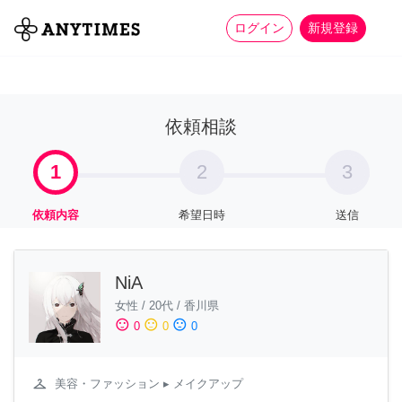
more_horiz
全て
修理・組立
家事
ログイン
新規登録
依頼相談
1
2
3
依頼内容
希望日時
送信
NiA
女性
/
20代
/
香川県
sentiment_satisfied
sentiment_neutral
sentiment_dissatisfied
0
0
0
checkroom
美容・ファッション
▸ メイクアップ