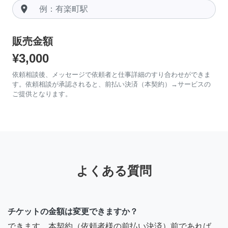
room
販売金額
¥3,000
依頼相談後、メッセージで依頼者と仕事詳細のすり合わせができま
す。依頼相談が承認されると、前払い決済（本契約）→サービスの
ご提供となります。
よくある質問
チケットの金額は変更できますか？
できます。本契約（依頼者様の前払い決済）前であれば、