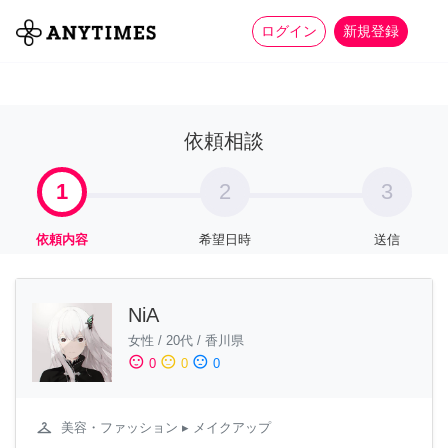
more_horiz
全て
修理・組立
家事
ログイン
新規登録
依頼相談
1
2
3
依頼内容
希望日時
送信
NiA
女性
/
20代
/
香川県
sentiment_satisfied
sentiment_neutral
sentiment_dissatisfied
0
0
0
checkroom
美容・ファッション
▸ メイクアップ