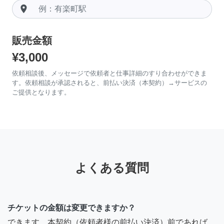
room
販売金額
¥3,000
依頼相談後、メッセージで依頼者と仕事詳細のすり合わせができま
す。依頼相談が承認されると、前払い決済（本契約）→サービスの
ご提供となります。
よくある質問
チケットの金額は変更できますか？
できます。本契約（依頼者様の前払い決済）前であれば、