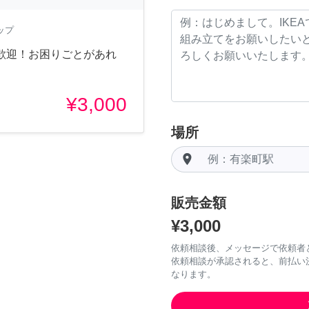
ップ
歓迎！お困りごとがあれ
¥3,000
場所
room
販売金額
¥3,000
依頼相談後、メッセージで依頼者
依頼相談が承認されると、前払い
なります。