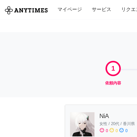
全て
修理・組立
家事
引っ越し
マイページ
サービス
リクエ
1
依頼内容
NiA
女性
/
20代
/
香川県
sentiment_satisfied
sentiment_neutral
sentiment_dissatisfied
0
0
0