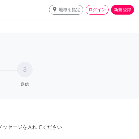
place
地域を指定
ログイン
新規登録
3
送信
メッセージを入れてください