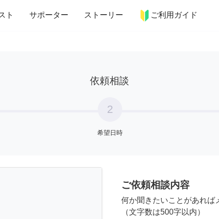
more_horiz
インテリア
趣味・習い事
ペット
料理
スト
サポーター
ストーリー
ご利用ガイド
依頼相談
2
希望日時
ご依頼相談内容
何か聞きたいことがあれば
（文字数は500字以内）