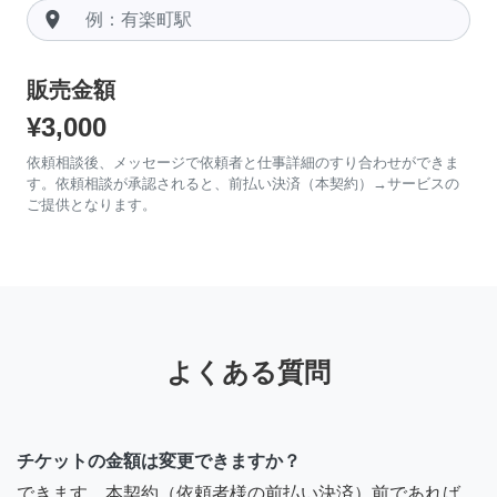
room
販売金額
¥3,000
依頼相談後、メッセージで依頼者と仕事詳細のすり合わせができま
す。依頼相談が承認されると、前払い決済（本契約）→サービスの
ご提供となります。
よくある質問
チケットの金額は変更できますか？
できます。本契約（依頼者様の前払い決済）前であれば、