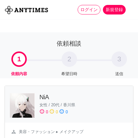
more_horiz
全て
修理・組立
家事
ログイン
新規登録
依頼相談
1
2
3
依頼内容
希望日時
送信
NiA
女性
/
20代
/
香川県
sentiment_satisfied
sentiment_neutral
sentiment_dissatisfied
0
0
0
checkroom
美容・ファッション
▸ メイクアップ