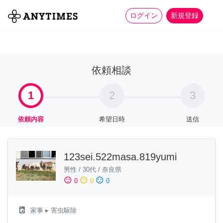
more_horiz
全て
修理・組立
家事
ログイン
新規登録
依頼相談
1
2
3
依頼内容
希望日時
送信
123sei.522masa.819yumi
男性
/
30代
/
奈良県
sentiment_satisfied
sentiment_neutral
sentiment_dissatisfied
0
0
0
local_laundry_service
家事
▸ 害虫駆除