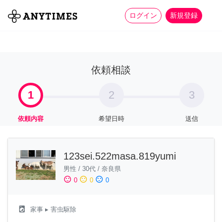
more_horiz
全て
修理・組立
家事
ログイン
新規登録
依頼相談
1
2
3
依頼内容
希望日時
送信
123sei.522masa.819yumi
男性
/
30代
/
奈良県
sentiment_satisfied
sentiment_neutral
sentiment_dissatisfied
0
0
0
local_laundry_service
家事
▸ 害虫駆除