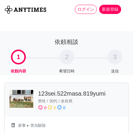
more_horiz
全て
修理・組立
家事
ログイン
新規登録
依頼相談
1
2
3
依頼内容
希望日時
送信
123sei.522masa.819yumi
男性
/
30代
/
奈良県
sentiment_satisfied
sentiment_neutral
sentiment_dissatisfied
0
0
0
local_laundry_service
家事
▸ 害虫駆除