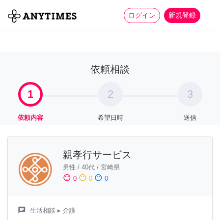
more_horiz
全て
修理・組立
家事
ログイン
新規登録
依頼相談
1
2
3
依頼内容
希望日時
送信
親孝行サービス
男性
/
40代
/
宮崎県
sentiment_satisfied
sentiment_neutral
sentiment_dissatisfied
0
0
0
chat
生活相談
▸ 介護