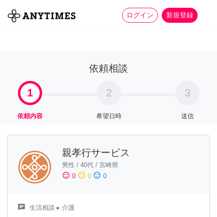
more_horiz
全て
修理・組立
家事
ログイン
新規登録
依頼相談
1
2
3
依頼内容
希望日時
送信
親孝行サービス
男性
/
40代
/
宮崎県
sentiment_satisfied
sentiment_neutral
sentiment_dissatisfied
0
0
0
chat
生活相談
▸ 介護