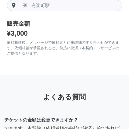
room
販売金額
¥3,000
依頼相談後、メッセージで依頼者と仕事詳細のすり合わせができま
す。依頼相談が承認されると、前払い決済（本契約）→サービスの
ご提供となります。
よくある質問
チケットの金額は変更できますか？
できます。本契約（依頼者様の前払い決済）前であれば、