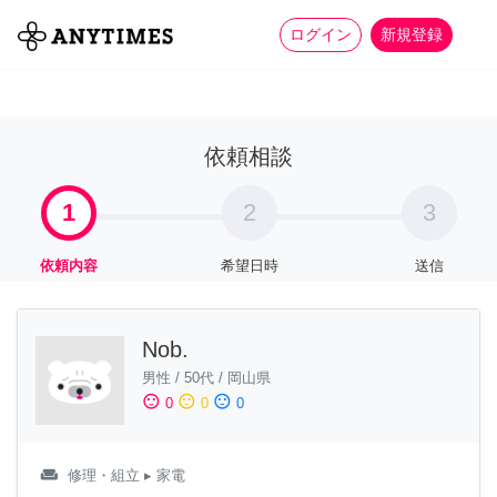
more_horiz
全て
修理・組立
家事
ログイン
新規登録
依頼相談
1
2
3
依頼内容
希望日時
送信
Nob.
男性
/
50代
/
岡山県
sentiment_satisfied
sentiment_neutral
sentiment_dissatisfied
0
0
0
weekend
修理・組立
▸ 家電