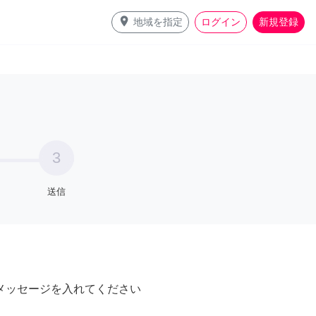
place
地域を指定
ログイン
新規登録
3
送信
メッセージを入れてください