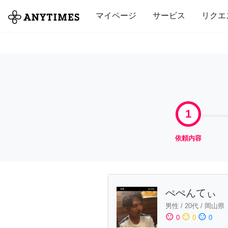
全て
修理・組立
家事
引っ越し
マイページ
サービス
リクエ
1
依頼内容
ぺぺんてぃ
男性
/
20代
/
岡山県
sentiment_satisfied
sentiment_neutral
sentiment_dissatisfied
0
0
0