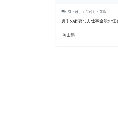
local_shipping
引っ越し
▸ 引越し・運送
男手の必要な力仕事全般お任
岡山県