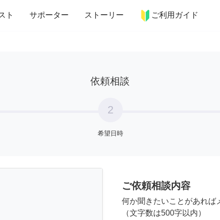
more_horiz
インテリア
趣味・習い事
ペット
料理
スト
サポーター
ストーリー
ご利用ガイド
依頼相談
2
希望日時
ご依頼相談内容
何か聞きたいことがあれば
（文字数は500字以内）