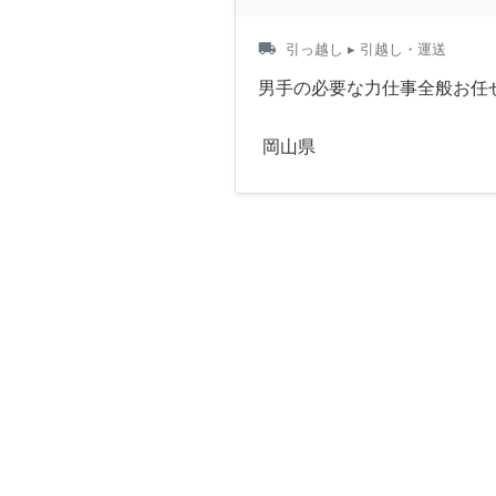
local_shipping
引っ越し
▸ 引越し・運送
男手の必要な力仕事全般お任
岡山県