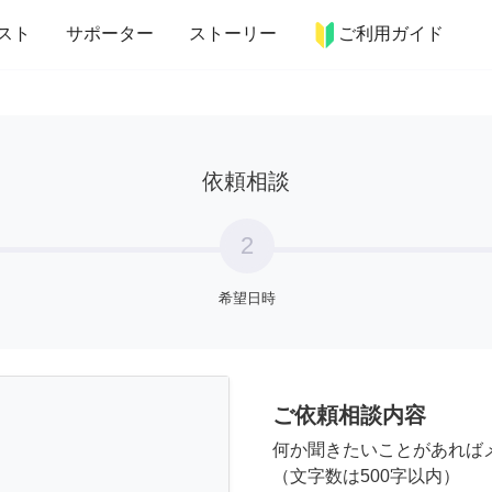
more_horiz
インテリア
趣味・習い事
ペット
料理
スト
サポーター
ストーリー
ご利用ガイド
依頼相談
2
希望日時
ご依頼相談内容
何か聞きたいことがあれば
（文字数は500字以内）