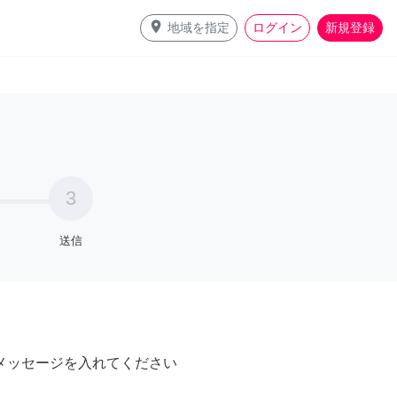
place
地域を指定
ログイン
新規登録
3
送信
メッセージを入れてください