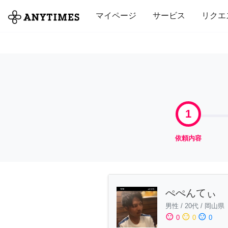
全て
修理・組立
家事
引っ越し
マイページ
サービス
リクエ
1
依頼内容
ぺぺんてぃ
男性
/
20代
/
岡山県
sentiment_satisfied
sentiment_neutral
sentiment_dissatisfied
0
0
0