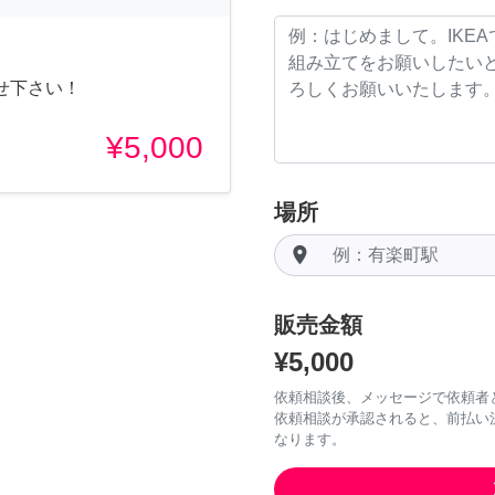
せ下さい！
¥5,000
場所
room
販売金額
¥5,000
依頼相談後、メッセージで依頼者
依頼相談が承認されると、前払い
なります。