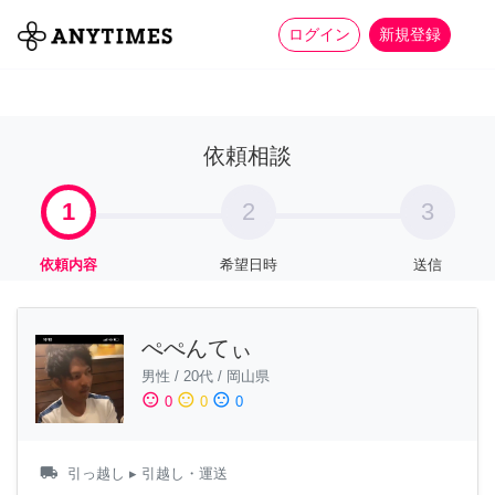
more_horiz
全て
修理・組立
家事
ログイン
新規登録
依頼相談
1
2
3
依頼内容
希望日時
送信
ぺぺんてぃ
男性
/
20代
/
岡山県
sentiment_satisfied
sentiment_neutral
sentiment_dissatisfied
0
0
0
local_shipping
引っ越し
▸ 引越し・運送