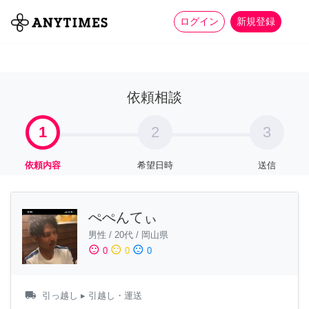
more_horiz
全て
修理・組立
家事
ログイン
新規登録
依頼相談
1
2
3
依頼内容
希望日時
送信
ぺぺんてぃ
男性
/
20代
/
岡山県
sentiment_satisfied
sentiment_neutral
sentiment_dissatisfied
0
0
0
local_shipping
引っ越し
▸ 引越し・運送