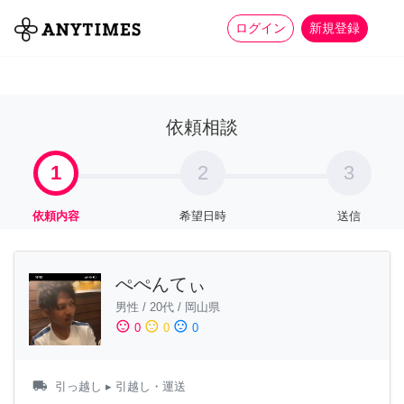
more_horiz
全て
修理・組立
家事
ログイン
新規登録
依頼相談
1
2
3
依頼内容
希望日時
送信
ぺぺんてぃ
男性
/
20代
/
岡山県
sentiment_satisfied
sentiment_neutral
sentiment_dissatisfied
0
0
0
local_shipping
引っ越し
▸ 引越し・運送