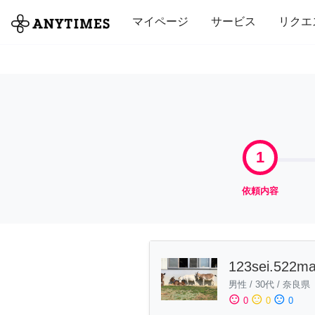
全て
修理・組立
家事
引っ越し
マイページ
サービス
リクエ
1
依頼内容
123sei.522m
男性
/
30代
/
奈良県
sentiment_satisfied
sentiment_neutral
sentiment_dissatisfied
0
0
0