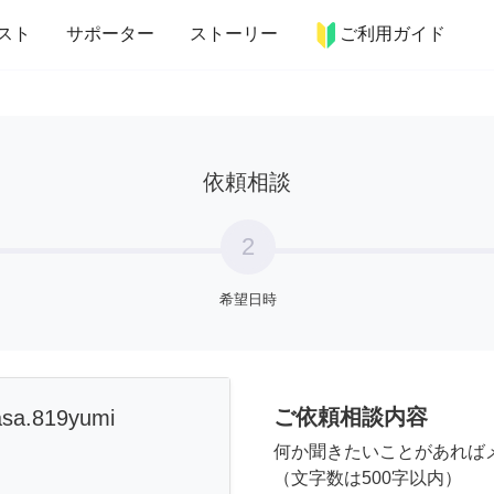
more_horiz
インテリア
趣味・習い事
ペット
料理
スト
サポーター
ストーリー
ご利用ガイド
依頼相談
2
希望日時
ご依頼相談内容
asa.819yumi
何か聞きたいことがあれば
（文字数は500字以内）