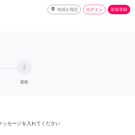
place
地域を指定
ログイン
新規登録
3
送信
メッセージを入れてください