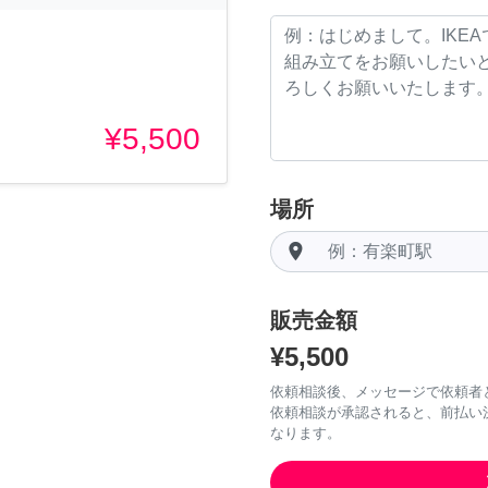
¥5,500
場所
room
販売金額
¥5,500
依頼相談後、メッセージで依頼者
依頼相談が承認されると、前払い
なります。