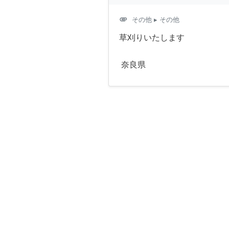
attachment
その他
▸ その他
草刈りいたします
奈良県