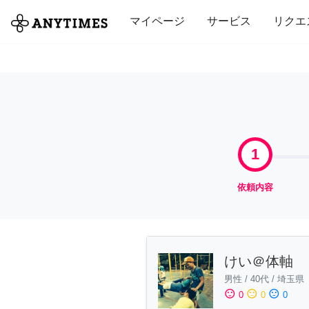
全て
修理・組立
家事
引っ越し
マイページ
サービス
リクエ
1
依頼内容
けい＠体軸
男性
/
40代
/
埼玉県
sentiment_satisfied
sentiment_neutral
sentiment_dissatisfied
0
0
0