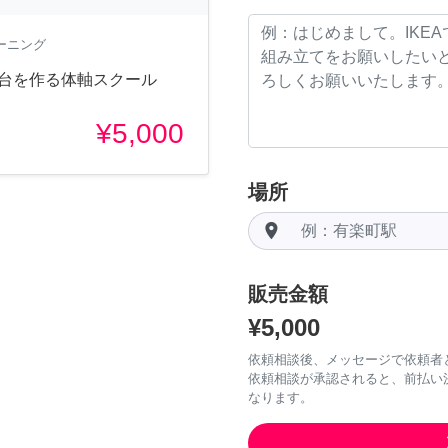
ーニング
土台を作る体軸スクール
¥5,000
場所
room
販売金額
¥5,000
依頼相談後、メッセージで依頼者
依頼相談が承認されると、前払い
なります。