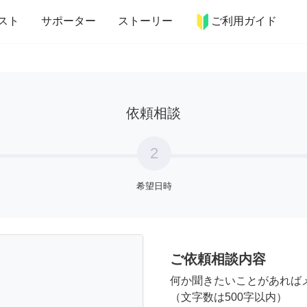
more_horiz
インテリア
趣味・習い事
ペット
料理
スト
サポーター
ストーリー
ご利用ガイド
依頼相談
2
希望日時
ご依頼相談内容
何か聞きたいことがあれば
（文字数は500字以内）