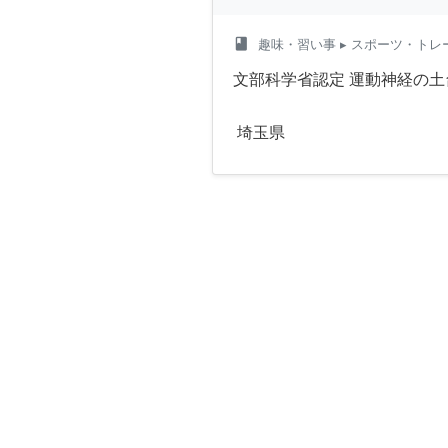
class
趣味・習い事
▸ スポーツ・トレ
文部科学省認定 運動神経の
埼玉県