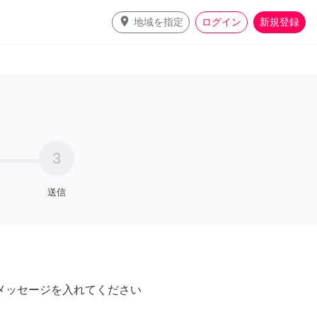
place
地域を指定
ログイン
新規登録
3
送信
メッセージを入れてください