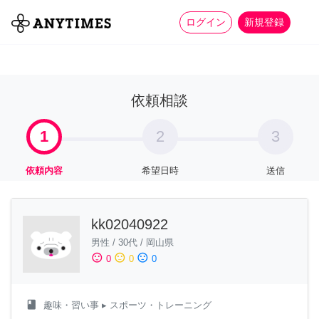
more_horiz
全て
修理・組立
家事
ログイン
新規登録
依頼相談
1
2
3
依頼内容
希望日時
送信
kk02040922
男性
/
30代
/
岡山県
sentiment_satisfied
sentiment_neutral
sentiment_dissatisfied
0
0
0
class
趣味・習い事
▸ スポーツ・トレーニング