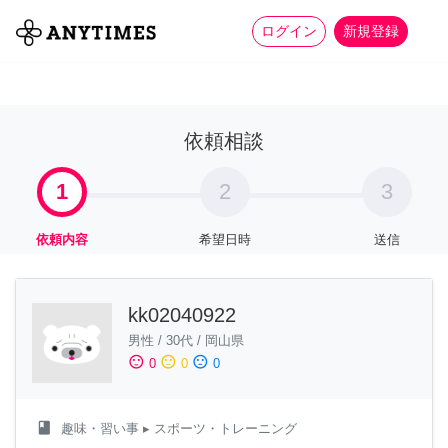
more_horiz
全て
修理・組立
家事
ログイン
新規登録
依頼相談
1
2
3
依頼内容
希望日時
送信
kk02040922
男性
/
30代
/
岡山県
sentiment_satisfied
sentiment_neutral
sentiment_dissatisfied
0
0
0
class
趣味・習い事
▸ スポーツ・トレーニング