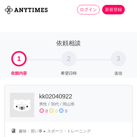
more_horiz
全て
修理・組立
家事
ログイン
新規登録
依頼相談
1
2
3
依頼内容
希望日時
送信
kk02040922
男性
/
30代
/
岡山県
sentiment_satisfied
sentiment_neutral
sentiment_dissatisfied
0
0
0
class
趣味・習い事
▸ スポーツ・トレーニング