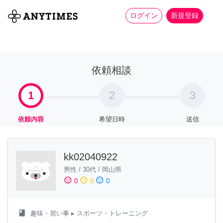
more_horiz
全て
修理・組立
家事
ログイン
新規登録
依頼相談
1
2
3
依頼内容
希望日時
送信
kk02040922
男性
/
30代
/
岡山県
sentiment_satisfied
sentiment_neutral
sentiment_dissatisfied
0
0
0
class
趣味・習い事
▸ スポーツ・トレーニング