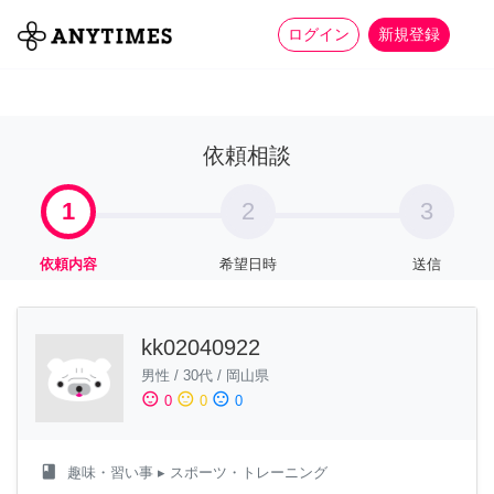
more_horiz
全て
修理・組立
家事
ログイン
新規登録
依頼相談
1
2
3
依頼内容
希望日時
送信
kk02040922
男性
/
30代
/
岡山県
sentiment_satisfied
sentiment_neutral
sentiment_dissatisfied
0
0
0
class
趣味・習い事
▸ スポーツ・トレーニング