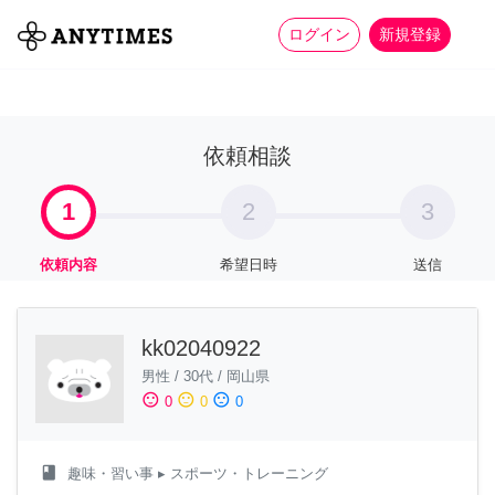
more_horiz
全て
修理・組立
家事
ログイン
新規登録
依頼相談
1
2
3
依頼内容
希望日時
送信
kk02040922
男性
/
30代
/
岡山県
sentiment_satisfied
sentiment_neutral
sentiment_dissatisfied
0
0
0
class
趣味・習い事
▸ スポーツ・トレーニング