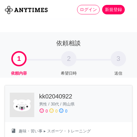
more_horiz
全て
修理・組立
家事
ログイン
新規登録
依頼相談
1
2
3
依頼内容
希望日時
送信
kk02040922
男性
/
30代
/
岡山県
sentiment_satisfied
sentiment_neutral
sentiment_dissatisfied
0
0
0
class
趣味・習い事
▸ スポーツ・トレーニング