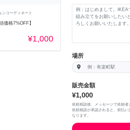
ションコーディネート
頭価格7%OFF】
¥1,000
場所
room
販売金額
¥1,000
依頼相談後、メッセージで依頼者
依頼相談が承認されると、前払い
なります。