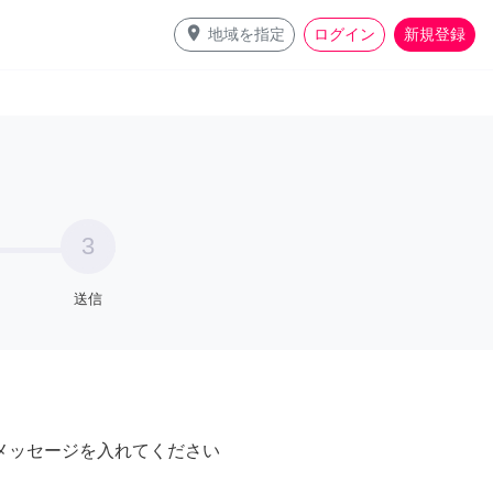
place
地域を指定
ログイン
新規登録
3
送信
メッセージを入れてください