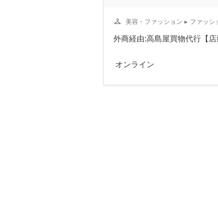
checkroom
美容・ファッション
▸ ファッ
外商経由:高島屋買物代行【店
オンライン