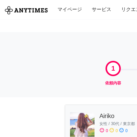
全て
修理・組立
家事
引っ越し
マイページ
サービス
リクエ
1
依頼内容
Airiko
女性
/
30代
/
東京都
sentiment_satisfied
sentiment_neutral
sentiment_dissatisfied
0
0
0