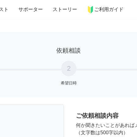
more_horiz
インテリア
趣味・習い事
ペット
料理
スト
サポーター
ストーリー
ご利用ガイド
依頼相談
2
希望日時
ご依頼相談内容
何か聞きたいことがあれば
（文字数は500字以内）