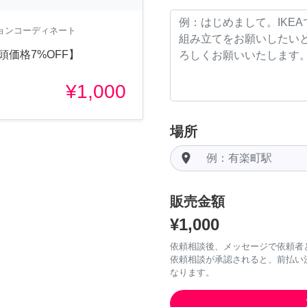
ションコーディネート
頭価格7%OFF】
¥1,000
場所
room
販売金額
¥1,000
依頼相談後、メッセージで依頼者
依頼相談が承認されると、前払い
なります。