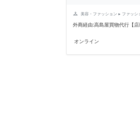
checkroom
美容・ファッション
▸ ファッ
外商経由:高島屋買物代行【店
オンライン