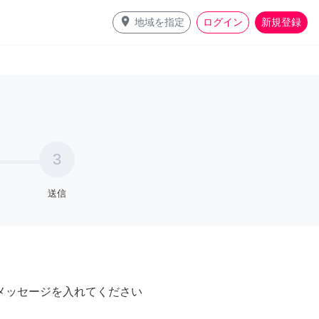
place
地域を指定
ログイン
新規登録
3
送信
メッセージを入れてください