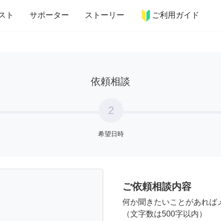
more_horiz
インテリア
趣味・習い事
ペット
料理
スト
サポーター
ストーリー
ご利用ガイド
依頼相談
2
希望日時
ご依頼相談内容
何か聞きたいことがあれば
（文字数は500字以内）