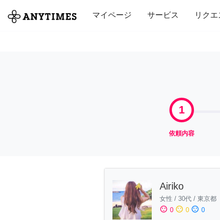
全て
修理・組立
家事
引っ越し
マイページ
サービス
リクエ
1
依頼内容
Airiko
女性
/
30代
/
東京都
sentiment_satisfied
sentiment_neutral
sentiment_dissatisfied
0
0
0