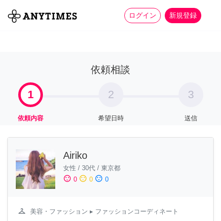
more_horiz
全て
修理・組立
家事
ログイン
新規登録
依頼相談
1
2
3
依頼内容
希望日時
送信
Airiko
女性
/
30代
/
東京都
sentiment_satisfied
sentiment_neutral
sentiment_dissatisfied
0
0
0
checkroom
美容・ファッション
▸ ファッションコーディネート