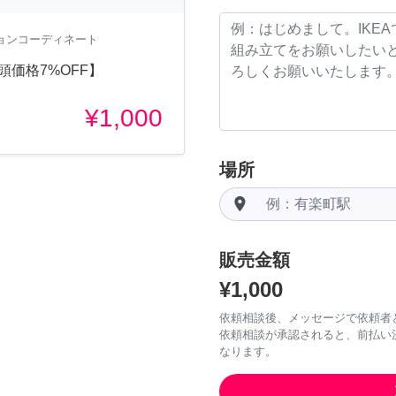
ションコーディネート
頭価格7%OFF】
¥1,000
場所
room
販売金額
¥1,000
依頼相談後、メッセージで依頼者
依頼相談が承認されると、前払い
なります。