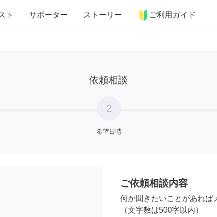
more_horiz
インテリア
趣味・習い事
ペット
料理
スト
サポーター
ストーリー
ご利用ガイド
依頼相談
2
希望日時
ご依頼相談内容
何か聞きたいことがあれば
（文字数は500字以内）