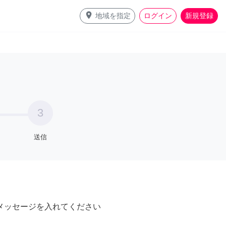
place
地域を指定
ログイン
新規登録
3
送信
メッセージを入れてください