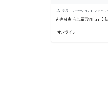
checkroom
美容・ファッション
▸ ファッ
外商経由:高島屋買物代行【店
オンライン