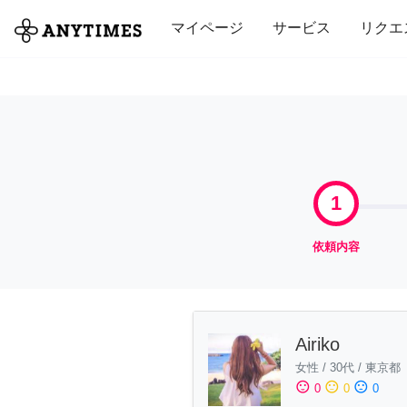
全て
修理・組立
家事
引っ越し
マイページ
サービス
リクエ
1
依頼内容
Airiko
女性
/
30代
/
東京都
sentiment_satisfied
sentiment_neutral
sentiment_dissatisfied
0
0
0