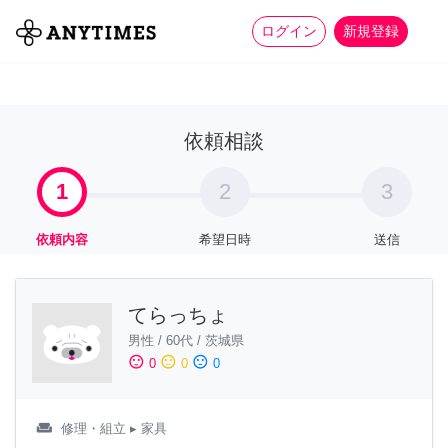
more_horiz
全て
修理・組立
家事
ログイン
新規登録
依頼相談
1
2
3
依頼内容
希望日時
送信
てらっちょ
男性
/
60代
/
茨城県
sentiment_satisfied
sentiment_neutral
sentiment_dissatisfied
0
0
0
weekend
修理・組立
▸ 家具