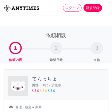
more_horiz
全て
修理・組立
家事
ログイン
新規登録
依頼相談
1
2
3
依頼内容
希望日時
送信
てらっちょ
男性
/
60代
/
茨城県
sentiment_satisfied
sentiment_neutral
sentiment_dissatisfied
0
0
0
weekend
修理・組立
▸ 家具