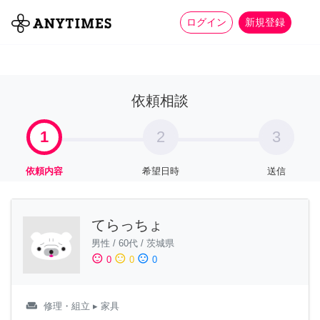
more_horiz
全て
修理・組立
家事
ログイン
新規登録
依頼相談
1
2
3
依頼内容
希望日時
送信
てらっちょ
男性
/
60代
/
茨城県
sentiment_satisfied
sentiment_neutral
sentiment_dissatisfied
0
0
0
weekend
修理・組立
▸ 家具