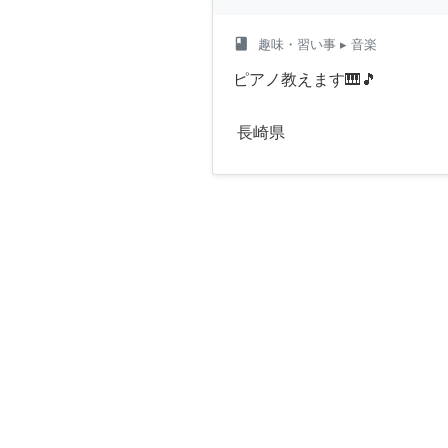
class
趣味・習い事
▸ 音楽
ピアノ教えます🎹🎵
長崎県