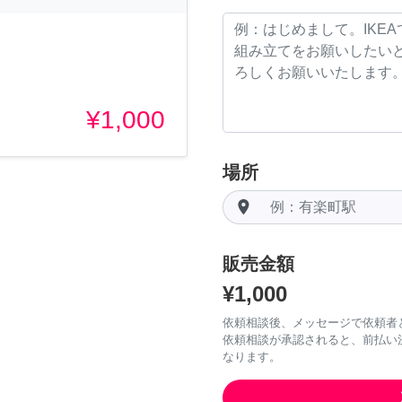
¥1,000
場所
room
販売金額
¥1,000
依頼相談後、メッセージで依頼者
依頼相談が承認されると、前払い
なります。