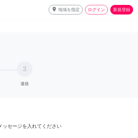
place
地域を指定
ログイン
新規登録
3
送信
メッセージを入れてください