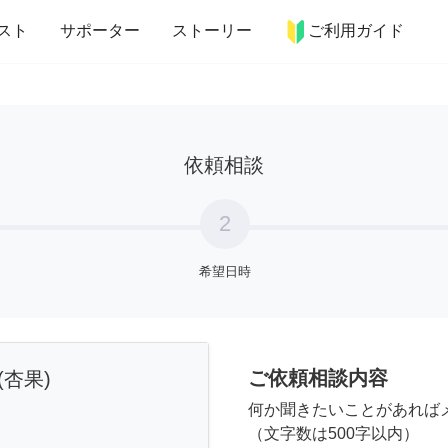
more_horiz
インテリア
趣味・習い事
ペット
料理
スト
サポーター
ストーリー
ご利用ガイド
依頼相談
2
希望日時
ご依頼相談内容
杏果)
何か聞きたいことがあれば
（文字数は500字以内）