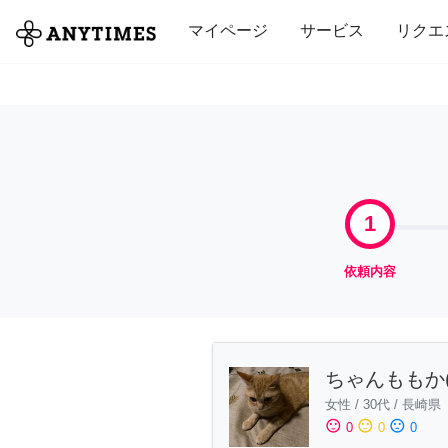
全て
修理・組立
家事
引っ越し
マイページ
サービス
リクエ
1
依頼内容
ちゃんももか(
女性
/
30代
/
長崎県
sentiment_satisfied
sentiment_neutral
sentiment_dissatisfied
0
0
0