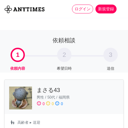
more_horiz
全て
修理・組立
家事
ログイン
新規登録
依頼相談
1
2
3
依頼内容
希望日時
送信
まさる43
男性
/
50代
/
福岡県
sentiment_satisfied
sentiment_neutral
sentiment_dissatisfied
0
0
0
escalator_warning
高齢者
▸ 送迎