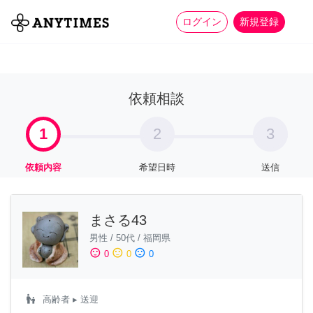
more_horiz
全て
修理・組立
家事
ログイン
新規登録
依頼相談
1
2
3
依頼内容
希望日時
送信
まさる43
男性
/
50代
/
福岡県
sentiment_satisfied
sentiment_neutral
sentiment_dissatisfied
0
0
0
escalator_warning
高齢者
▸ 送迎