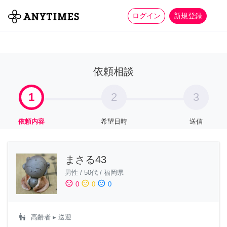
more_horiz
全て
修理・組立
家事
ログイン
新規登録
依頼相談
1
2
3
依頼内容
希望日時
送信
まさる43
男性
/
50代
/
福岡県
sentiment_satisfied
sentiment_neutral
sentiment_dissatisfied
0
0
0
escalator_warning
高齢者
▸ 送迎