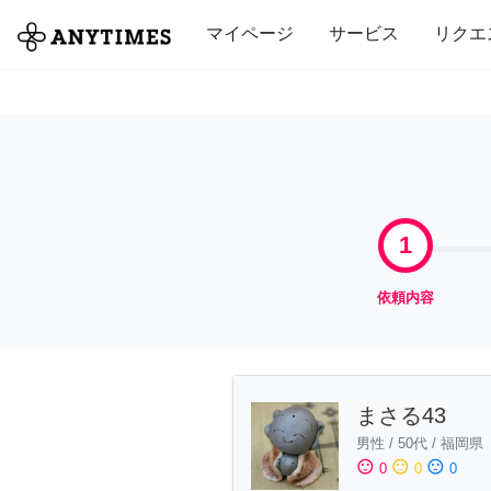
全て
修理・組立
家事
引っ越し
マイページ
サービス
リクエ
1
依頼内容
まさる43
男性
/
50代
/
福岡県
sentiment_satisfied
sentiment_neutral
sentiment_dissatisfied
0
0
0