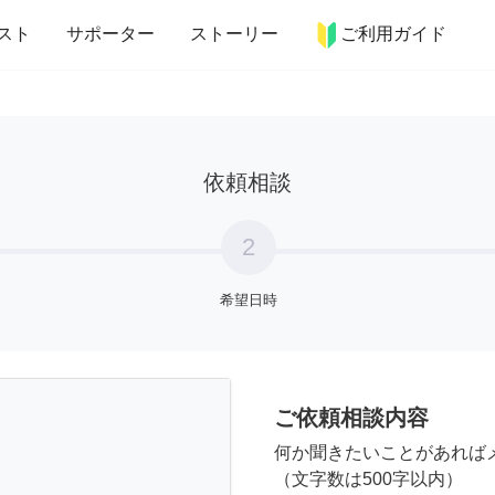
more_horiz
インテリア
趣味・習い事
ペット
料理
スト
サポーター
ストーリー
ご利用ガイド
依頼相談
2
希望日時
ご依頼相談内容
何か聞きたいことがあれば
（文字数は500字以内）