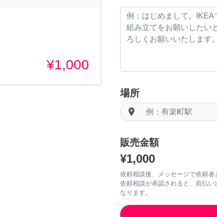
¥1,000
場所
room
販売金額
¥1,000
依頼相談後、メッセージで依頼者
依頼相談が承認されると、前払い
なります。