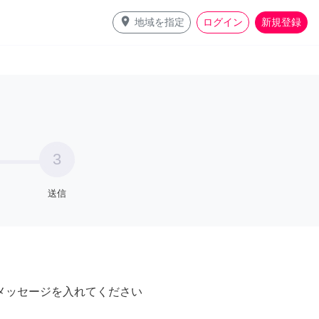
place
地域を指定
ログイン
新規登録
3
送信
メッセージを入れてください