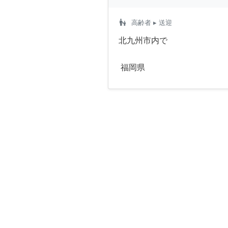
escalator_warning
高齢者
▸ 送迎
北九州市内で
福岡県