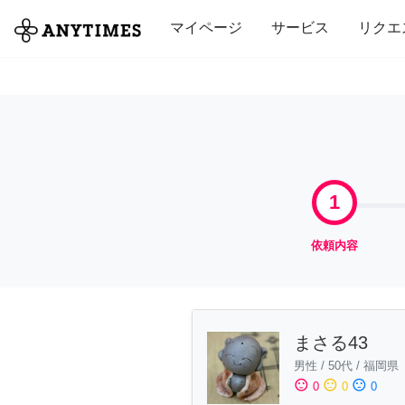
全て
修理・組立
家事
引っ越し
マイページ
サービス
リクエ
1
依頼内容
まさる43
男性
/
50代
/
福岡県
sentiment_satisfied
sentiment_neutral
sentiment_dissatisfied
0
0
0