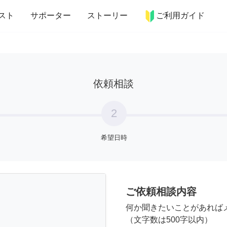
more_horiz
インテリア
趣味・習い事
ペット
料理
スト
サポーター
ストーリー
ご利用ガイド
依頼相談
2
希望日時
ご依頼相談内容
何か聞きたいことがあれば
（文字数は500字以内）