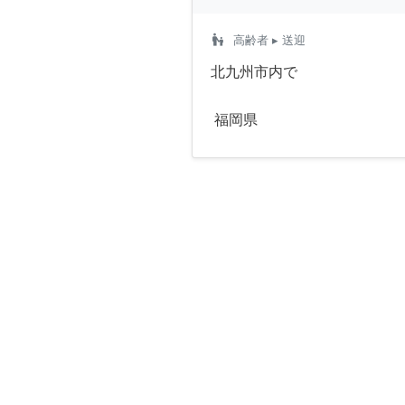
escalator_warning
高齢者
▸ 送迎
北九州市内で
福岡県