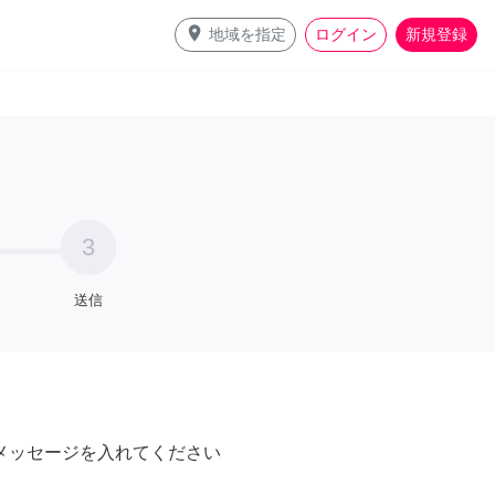
place
地域を指定
ログイン
新規登録
3
送信
メッセージを入れてください