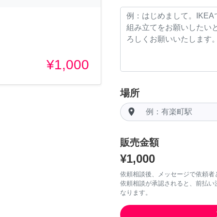
¥1,000
場所
room
販売金額
¥1,000
依頼相談後、メッセージで依頼者
依頼相談が承認されると、前払い
なります。