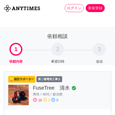
more_horiz
全て
修理・組立
家事
ログイン
新規登録
依頼相談
1
2
3
依頼内容
希望日時
送信
認定サポーター
第二種電気工事士
FuseTree 清水
check_circle
男性
/
40代
/
新潟県
sentiment_satisfied
sentiment_neutral
sentiment_dissatisfied
16
0
0