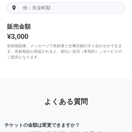
room
販売金額
¥3,000
依頼相談後、メッセージで依頼者と仕事詳細のすり合わせができま
す。依頼相談が承認されると、前払い決済（本契約）→サービスの
ご提供となります。
よくある質問
チケットの金額は変更できますか？