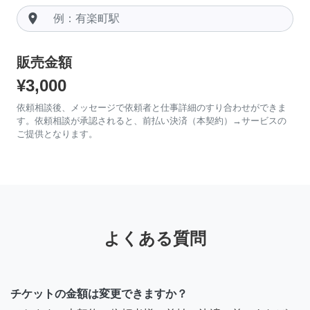
room
販売金額
¥3,000
依頼相談後、メッセージで依頼者と仕事詳細のすり合わせができま
す。依頼相談が承認されると、前払い決済（本契約）→サービスの
ご提供となります。
よくある質問
チケットの金額は変更できますか？