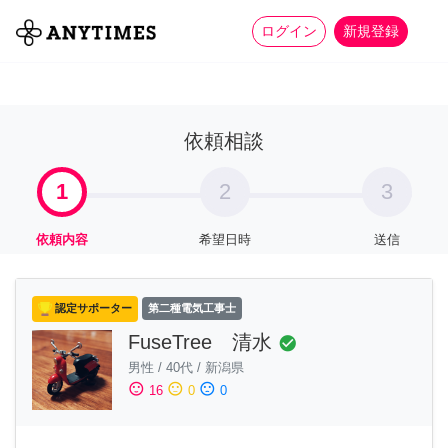
more_horiz
全て
修理・組立
家事
ログイン
新規登録
依頼相談
1
2
3
依頼内容
希望日時
送信
認定サポーター
第二種電気工事士
FuseTree 清水
check_circle
男性
/
40代
/
新潟県
sentiment_satisfied
sentiment_neutral
sentiment_dissatisfied
16
0
0