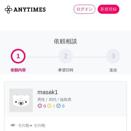
more_horiz
全て
修理・組立
家事
ログイン
新規登録
依頼相談
1
2
3
依頼内容
希望日時
送信
masak1
男性
/
30代
/
福島県
sentiment_satisfied
sentiment_neutral
sentiment_dissatisfied
0
0
0
attachment
その他
▸ その他