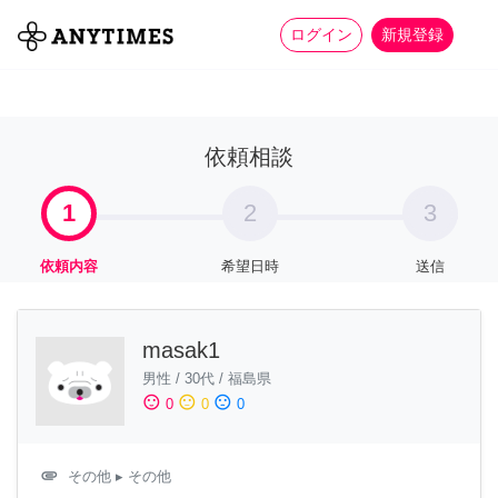
more_horiz
全て
修理・組立
家事
ログイン
新規登録
依頼相談
1
2
3
依頼内容
希望日時
送信
masak1
男性
/
30代
/
福島県
sentiment_satisfied
sentiment_neutral
sentiment_dissatisfied
0
0
0
attachment
その他
▸ その他