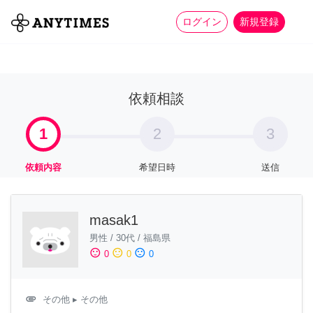
more_horiz
全て
修理・組立
家事
ログイン
新規登録
依頼相談
1
2
3
依頼内容
希望日時
送信
masak1
男性
/
30代
/
福島県
sentiment_satisfied
sentiment_neutral
sentiment_dissatisfied
0
0
0
attachment
その他
▸ その他