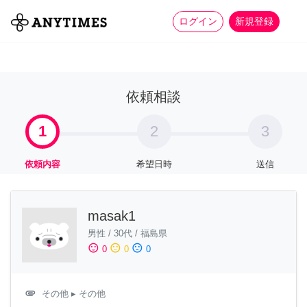
more_horiz
全て
修理・組立
家事
ログイン
新規登録
依頼相談
1
2
3
依頼内容
希望日時
送信
masak1
男性
/
30代
/
福島県
sentiment_satisfied
sentiment_neutral
sentiment_dissatisfied
0
0
0
attachment
その他
▸ その他