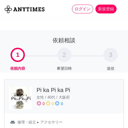
more_horiz
全て
修理・組立
家事
ログイン
新規登録
依頼相談
1
2
3
依頼内容
希望日時
送信
Pi ka Pi ka Pi
女性
/
40代
/
大阪府
sentiment_satisfied
sentiment_neutral
sentiment_dissatisfied
0
0
0
weekend
修理・組立
▸ アクセサリー