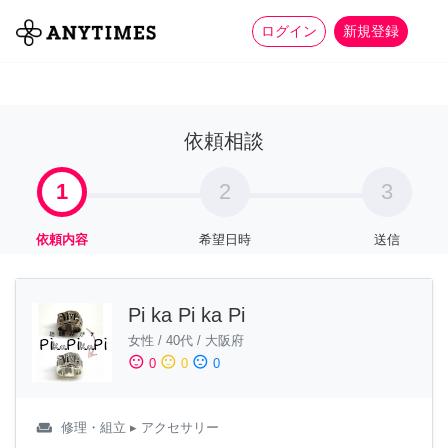
more_horiz
全て
修理・組立
家事
ログイン
新規登録
依頼相談
1
2
3
依頼内容
希望日時
送信
Pi ka Pi ka Pi
女性
/
40代
/
大阪府
sentiment_satisfied
sentiment_neutral
sentiment_dissatisfied
0
0
0
weekend
修理・組立
▸ アクセサリー