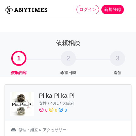
more_horiz
全て
修理・組立
家事
ログイン
新規登録
依頼相談
1
2
3
依頼内容
希望日時
送信
Pi ka Pi ka Pi
女性
/
40代
/
大阪府
sentiment_satisfied
sentiment_neutral
sentiment_dissatisfied
0
0
0
weekend
修理・組立
▸ アクセサリー