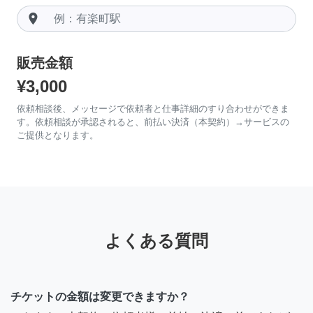
room
販売金額
¥3,000
依頼相談後、メッセージで依頼者と仕事詳細のすり合わせができま
す。依頼相談が承認されると、前払い決済（本契約）→サービスの
ご提供となります。
よくある質問
チケットの金額は変更できますか？