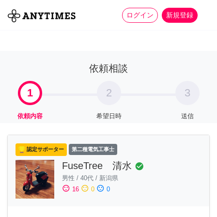
more_horiz
全て
修理・組立
家事
ログイン
新規登録
依頼相談
1
2
3
依頼内容
希望日時
送信
認定サポーター
第二種電気工事士
FuseTree 清水
check_circle
男性
/
40代
/
新潟県
sentiment_satisfied
sentiment_neutral
sentiment_dissatisfied
16
0
0