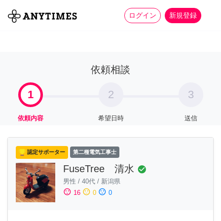
more_horiz
全て
修理・組立
家事
ログイン
新規登録
依頼相談
1
2
3
依頼内容
希望日時
送信
認定サポーター
第二種電気工事士
FuseTree 清水
check_circle
男性
/
40代
/
新潟県
sentiment_satisfied
sentiment_neutral
sentiment_dissatisfied
16
0
0