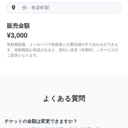
room
販売金額
¥3,000
依頼相談後、メッセージで依頼者と仕事詳細のすり合わせができま
す。依頼相談が承認されると、前払い決済（本契約）→サービスの
ご提供となります。
よくある質問
チケットの金額は変更できますか？