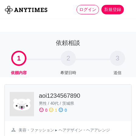
more_horiz
全て
修理・組立
家事
ログイン
新規登録
依頼相談
1
2
3
依頼内容
希望日時
送信
aoi1234567890
男性
/
40代
/
茨城県
sentiment_satisfied
sentiment_neutral
sentiment_dissatisfied
0
1
0
checkroom
美容・ファッション
▸ ヘアデザイン・ヘアアレンジ